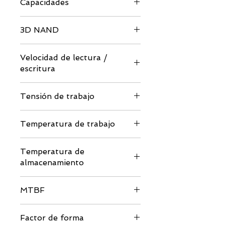
Capacidades
60GB / 64GB / 120GB / 240GB /
3D NAND
256GB / 480GB / 512GB / 960GB /
1TB / 1920GB / 2TB
Arquitectura QLC / TLC
Velocidad de lectura /
escritura
Hasta 560/520 MB / s
Tensión de trabajo
CC 3,3 V ± 5%
Temperatura de trabajo
Grado comercial: 0 a ± 70C
Temperatura de
almacenamiento
-40 a 85C
MTBF
> 1,000,000 horas
Factor de forma