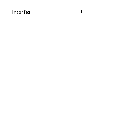
Tipo de factor de forma M.2 2242
Interfaz
SATA III
Contáctenos